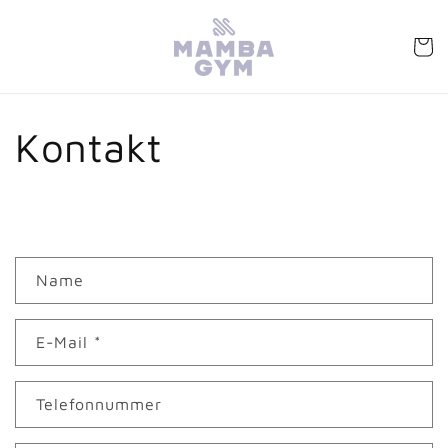
Direkt
zum
Inhalt
Warenko
Kontakt
K
Name
o
n
E-Mail
*
t
a
k
Telefonnummer
t